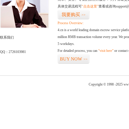
具体交易流程可
“点击这里”
查看或咨询support@
我要购买
>>
Process Overview:
4.cn is a world leading domain escrow service plat
million RMB transaction volume every year. We promi
联系我们
5 workdays.
For detailed process, you can
“visit here”
or contact
QQ：2726103981
BUY NOW
>>
Copyright © 1998 -2025 www