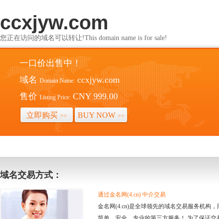
ccxjyw.com
您正在访问的域名可以转让!This domain name is for sale!
一口价出售中！
域名
ccxjyw.com
Domain Name:
售价
CNY 999.00
Listing Price:
立即购买
BUY NOW
>>
>>
域名交易方式：
通过金名网(4.cn) 中介交易
金名网(4.cn)是全球领先的域名交易服务机
简单、安全、专业的第三方服务！ 为了保证交